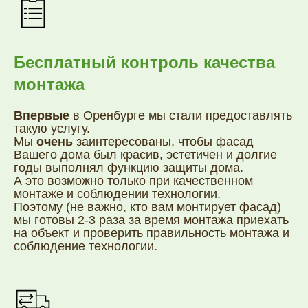
ГЛАВНОЕ:
Каталог
Сервисы
Галерея
База
Режим
Вакансии
Бесплатный контроль качества
знаний
работы
монтажа
ПОЛЕЗНОЕ:
Выбор цвета
Впервые
в Оренбурге мы стали предоставлять
сайдинга
Как рассчитать количество
такую услугу.
сайдинга
Как выбрать монтажную
Мы
очень
заинтересованы, чтобы фасад
бригаду
Топ-10 ошибок монтажа
Вашего дома был красив, эстетичен и долгие
сайдинга
годы выполнял функцию защиты дома.
Как выбрать компанию где купить
А это возможно только при качественном
сайдинг
Чем дорогой сайдинг отличается от
монтаже и соблюдении технологии.
дешевого
Поэтому (не важно, кто вам монтирует фасад)
мы готовы 2-3 раза за время монтажа приехать
на объект и проверить правильность монтажа и
соблюдение технологии.
Политика конфиденциальности