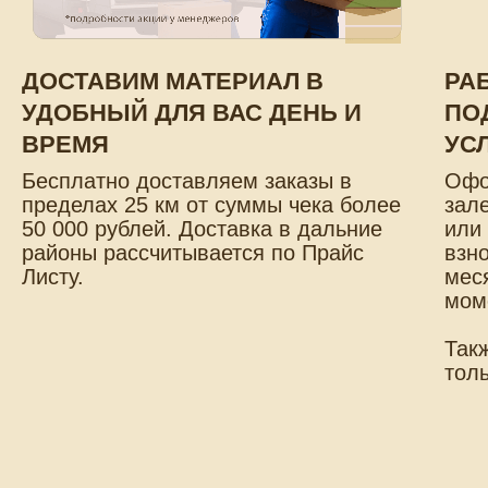
ДОСТАВИМ МАТЕРИАЛ В
РА
УДОБНЫЙ ДЛЯ ВАС ДЕНЬ И
ПО
ВРЕМЯ
УС
Бесплатно доставляем заказы в
Офо
пределах 25 км от суммы чека более
зал
50 000 рублей. Доставка в дальние
или
районы рассчитывается по Прайс
взн
Листу.
мес
мом
Так
толь