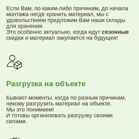
Если Вам, по каким-либо причинам, до начала
монтажа негде хранить материал, мы с
удовольствием предложим Вам наши склады
для хранения.
Это особенно актуально, когда идут
сезонные
г. Орел, ул. 2-я Курская, 2Б
скидки и материал закупается на будущее!
8 (4862) 20-76-06
на сайт
г. Екатеринбург, пер. Базовый, 54
8 (343) 382-13-58
на сайт
Разгрузка на объекте
г. Волгоград, ул. Козловская, 55 к1
Бывают моменты, когда по разным причинам,
8 (8442) 43-50-03
некому разгрузить материал на объекте.
на сайт
Мы это понимаем!
И готовы организовать разгрузку своими
г. Оренбург, ул. Площадь 1 Мая, 4
силами.
8 (3532) 45-00-86
на сайт