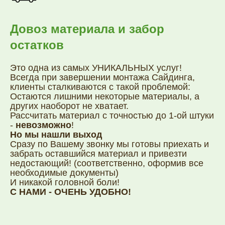
Информация для покупателей
Довоз материала и забор
© 2007-2026 Фасад Маркет
Все права защищены.
остатков
Внимание! Все цены, указанные на сайте, служат для
Это одна из самых УНИКАЛЬНЫХ услуг!
ознакомления и рассчитаны как средние цены по
регионам, где представлены офисы продаж Фасад
Всегда при завершении монтажа Сайдинга,
Маркет.
клиенты сталкиваются с такой проблемой:
Точные цены и окончательная стоимость заказа будет
рассчитана менеджером по Вашему городу. Для
Остаются лишними некоторые материалы, а
получения подробной информации о наличии,
стоимости материалов, характеристиках, пожалуйста,
других наоборот не хватает.
обращайтесь в
офисы продаж
.
Рассчитать материал с точностью до 1-ой штуки
Сайт orel.fasadmarket.com носит исключительно
-
невозможно
!
информационный характер и ни при каких условиях
Но мы нашли выход
не является публичной офертой, определяемой
положениями ГК РФ.
Подробнее
Сразу по Вашему звонку мы готовы приехать и
забрать оставшийся материал и привезти
недостающий! (соответственно, оформив все
необходимые документы)
И никакой головной боли!
С НАМИ - ОЧЕНЬ УДОБНО!