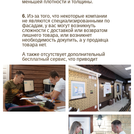
меньшей плотности и толщины.
6.
Из-за того, что некоторые компании
не являются специализированными по
фасадам, у вас могут возникнуть
сложности с доставкой или возвратом
лишнего товара, или возникнет
необходимость докупить, а у продавца
товара нет.
А также отсутствует дополнительный
бесплатный сервис
, что приводит
клиента к лишним тратам и ненужным
заботам.
г. Орел, ул. 2-я Курская, 2Б
8 (4862) 20-76-06
на сайт
г. Екатеринбург, пер. Базовый, 54
8 (343) 382-13-58