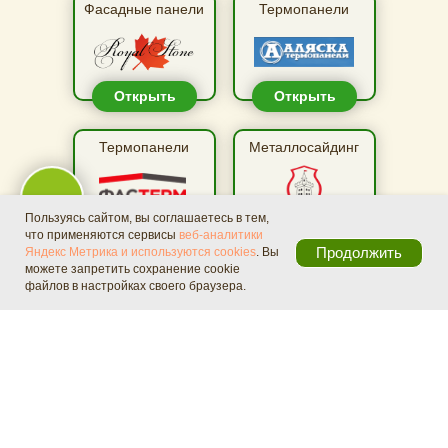
Фасадные панели
Термопанели
Открыть
Открыть
Термопанели
Металлосайдинг
Пользуясь сайтом, вы соглашаетесь в тем,
Открыть
Открыть
что применяются сервисы
веб-аналитики
Продолжить
Яндекс Метрика и используются cookies
. Вы
NEW
можете запретить сохранение cookie
Дизайнерская
Водосточные
файлов в настройках своего браузера.
Расчет
Сервис
Дизайн
Контакты
фурнитура
системы
Открыть
Открыть